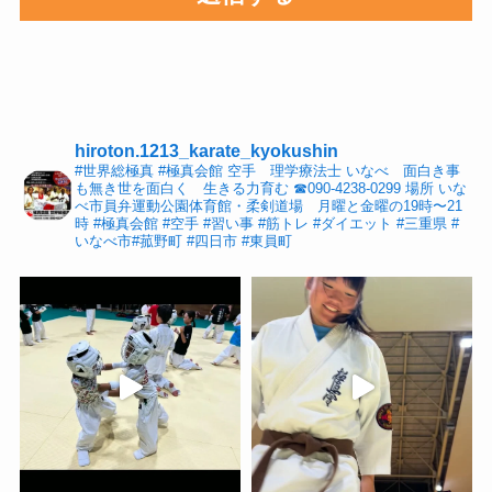
hiroton.1213_karate_kyokushin
#世界総極真 #極真会館 空手 理学療法士 いなべ 面白き事
も無き世を面白く 生きる力育む
☎︎090-4238-0299
場所 いな
べ市員弁運動公園体育館・柔剣道場 月曜と金曜の19時〜21
時
#極真会館 #空手 #習い事 #筋トレ #ダイエット #三重県 #
いなべ市#菰野町 #四日市 #東員町